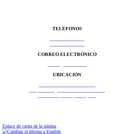
TELÉFONOS
+52 477 292 9735
+52 477 292 9736
CORREO ELECTRÓNICO
ventas@zentrum.mx
UBICACIÓN
Juan Alvarado 130 Int.1-3-5-7
Parque Ecológico Industrial Santa Lucía
C.P. 37490 | León, Guanajuato
© Zentrum Copyright 2026 •
Aviso de privacidad
Desarrollado por:
Top Brand
Enlace de carga de la página