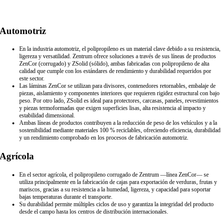
Automotriz
En la industria automotriz, el polipropileno es un material clave debido a su resistencia,
ligereza y versatilidad. Zentrum ofrece soluciones a través de sus líneas de productos
ZenCor (corrugado) y ZSolid (sólido), ambas fabricadas con polipropileno de alta
calidad que cumple con los estándares de rendimiento y durabilidad requeridos por
este sector.
Las láminas ZenCor se utilizan para divisores, contenedores retornables, embalaje de
piezas, aislamiento y componentes interiores que requieren rigidez estructural con bajo
peso. Por otro lado, ZSolid es ideal para protectores, carcasas, paneles, revestimientos
y piezas termoformadas que exigen superficies lisas, alta resistencia al impacto y
estabilidad dimensional.
Ambas líneas de productos contribuyen a la reducción de peso de los vehículos y a la
sostenibilidad mediante materiales 100 % reciclables, ofreciendo eficiencia, durabilidad
y un rendimiento comprobado en los procesos de fabricación automotriz.
Agrícola
En el sector agrícola, el polipropileno corrugado de Zentrum —línea ZenCor— se
utiliza principalmente en la fabricación de cajas para exportación de verduras, frutas y
mariscos, gracias a su resistencia a la humedad, ligereza, y capacidad para soportar
bajas temperaturas durante el transporte.
Su durabilidad permite múltiples ciclos de uso y garantiza la integridad del producto
desde el campo hasta los centros de distribución internacionales.