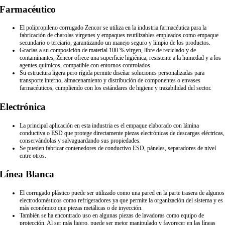
Farmacéutico
El polipropileno corrugado Zencor se utiliza en la industria farmacéutica para la
fabricación de charolas vírgenes y empaques reutilizables empleados como empaque
secundario o terciario, garantizando un manejo seguro y limpio de los productos.
Gracias a su composición de material 100 % virgen, libre de reciclado y de
contaminantes, Zencor ofrece una superficie higiénica, resistente a la humedad y a los
agentes químicos, compatible con entornos controlados.
Su estructura ligera pero rígida permite diseñar soluciones personalizadas para
transporte interno, almacenamiento y distribución de componentes o envases
farmacéuticos, cumpliendo con los estándares de higiene y trazabilidad del sector.
Electrónica
La principal aplicación en esta industria es el empaque elaborado con lámina
conductiva o ESD que protege directamente piezas electrónicas de descargas eléctricas,
conservándolas y salvaguardando sus propiedades.
Se pueden fabricar contenedores de conductivo ESD, páneles, separadores de nivel
entre otros.
Línea Blanca
El corrugado plástico puede ser utilizado como una pared en la parte trasera de algunos
electrodomésticos como refrigeradores ya que permite la organización del sistema y es
más económico que piezas metálicas o de inyección.
También se ha encontrado uso en algunas piezas de lavadoras como equipo de
protección. Al ser más ligero, puede ser mejor manipulado y favorecer en las líneas